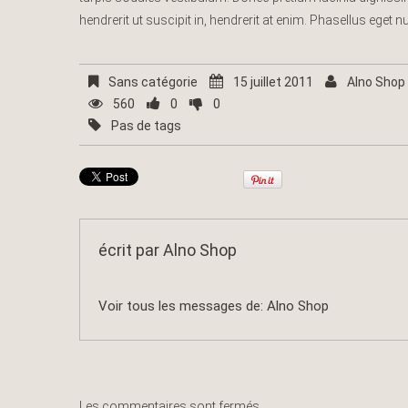
hendrerit ut suscipit in, hendrerit at enim. Phasellus eget 
Sans catégorie
15 juillet 2011
Alno Shop
560
0
0
Pas de tags
écrit par
Alno Shop
Voir tous les messages de:
Alno Shop
Les commentaires sont fermés.