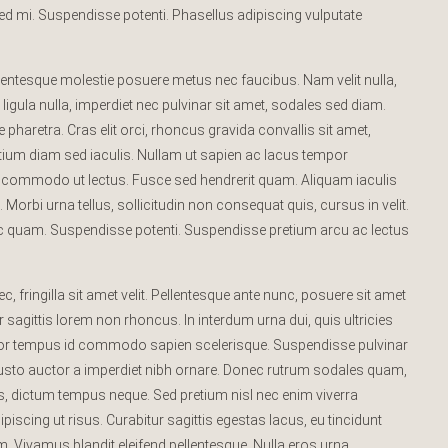
 sed mi. Suspendisse potenti. Phasellus adipiscing vulputate
lentesque molestie posuere metus nec faucibus. Nam velit nulla,
ula nulla, imperdiet nec pulvinar sit amet, sodales sed diam.
pharetra. Cras elit orci, rhoncus gravida convallis sit amet,
etium diam sed iaculis. Nullam ut sapien ac lacus tempor
et, commodo ut lectus. Fusce sed hendrerit quam. Aliquam iaculis
 Morbi urna tellus, sollicitudin non consequat quis, cursus in velit.
ec quam. Suspendisse potenti. Suspendisse pretium arcu ac lectus
ec, fringilla sit amet velit. Pellentesque ante nunc, posuere sit amet
sagittis lorem non rhoncus. In interdum urna dui, quis ultricies
olor tempus id commodo sapien scelerisque. Suspendisse pulvinar
 justo auctor a imperdiet nibh ornare. Donec rutrum sodales quam,
us, dictum tempus neque. Sed pretium nisl nec enim viverra
piscing ut risus. Curabitur sagittis egestas lacus, eu tincidunt
. Vivamus blandit eleifend pellentesque. Nulla eros urna,