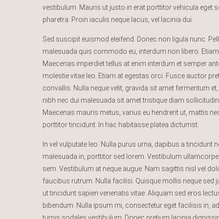
vestibulum. Mauris ut justo in erat porttitor vehicula eget
pharetra. Proin iaculis neque lacus, vel lacinia dui.
Sed suscipit euismod eleifend. Donec non ligula nunc. Pel
malesuada quis commodo eu, interdum non libero. Etiam lig
Maecenas imperdiet tellus at enim interdum et semper ante 
molestie vitae leo. Etiam at egestas orci. Fusce auctor pr
convallis. Nulla neque velit, gravida sit amet fermentum 
nibh nec dui malesuada sit amet tristique diam sollicitudin.
Maecenas mauris metus, varius eu hendrerit ut, mattis n
porttitor tincidunt. In hac habitasse platea dictumst.
In vel vulputate leo. Nulla purus urna, dapibus a tincidunt n
malesuada in, porttitor sed lorem. Vestibulum ullamcorper 
sem. Vestibulum at neque augue. Nam sagittis nisl vel d
faucibus rutrum. Nulla facilisi. Quisque mollis neque sed
ut tincidunt sapien venenatis vitae. Aliquam sed eros lect
bibendum. Nulla ipsum mi, consectetur eget facilisis in, adi
turpis sodales vestibulum. Donec pretium lacinia dignissim