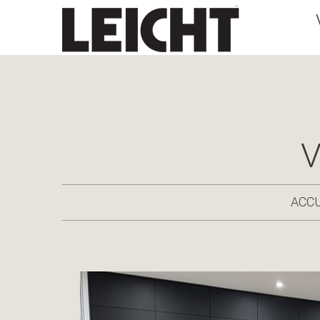
V
ACCU