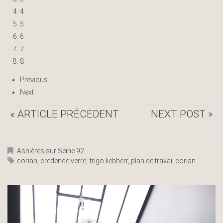
4
5
6
7
8
Previous
Next
« ARTICLE PRÉCEDENT
NEXT POST »
Asnières sur Seine 92
corian
,
credence verre
,
frigo liebherr
,
plan de travail corian